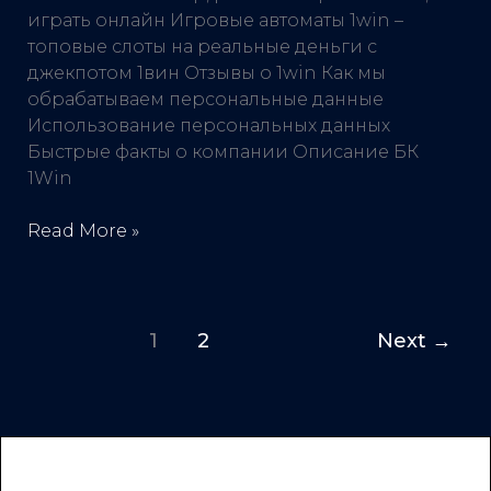
играть онлайн Игровые автоматы 1win –
топовые слоты на реальные деньги с
джекпотом 1вин Отзывы о 1win Как мы
обрабатываем персональные данные
Использование персональных данных
Быстрые факты о компании Описание БК
1Win
Read More »
1
2
Next
→
AUDIO NIRVANA