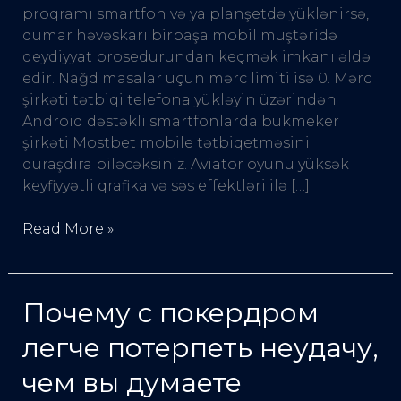
proqramı smartfon və ya planşetdə yüklənirsə,
qumar həvəskarı birbaşa mobil müştəridə
qeydiyyat prosedurundan keçmək imkanı əldə
edir. Nağd masalar üçün mərc limiti isə 0. Mərc
şirkəti tətbiqi telefona yükləyin üzərindən
Android dəstəkli smartfonlarda bukmeker
şirkəti Mostbet mobile tətbiqetməsini
quraşdıra biləcəksiniz. Aviator oyunu yüksək
keyfiyyətli qrafika və səs effektləri ilə […]
Read More »
Почему
Почему с покердром
с
легче потерпеть неудачу,
покердром
легче
чем вы думаете
потерпеть